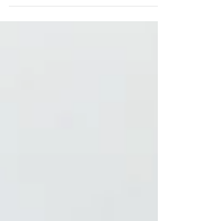
Sánchez y Édgar Quiroga, publicó un estudio
en la revista Water que evidencia el potencial
de los sistemas de filtración en lecho de río
para mejorar las condiciones del agua
destinada al uso agrícola.