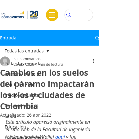
Entrada
Todas las entradas
calicomovamos
Todas las entradas
25 abr 2022
4 min de lectura
Cambios en los suelos
Primera Infancia
del páramo impactarán
Calidad de Vida
los ríos y ciudades de
Medio Ambiente
Colombia
Desarrollo Local
Actualizado:
26 abr 2022
Salud
Este artículo apareció originalmente en 
Educación
el sitio web de la Facultad de Ingeniería 
(Universidad del Valle) 
aquí
 y fue 
Enfoque de género