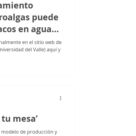
amiento
roalgas puede
acos en agua
Cali?
inalmente en el sitio web de
niversidad del Valle) aquí y
a tu mesa’
un modelo de producción y