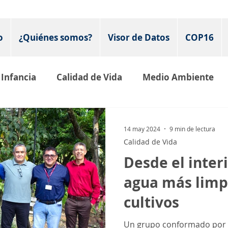
o
¿Quiénes somos?
Visor de Datos
COP16
Infancia
Calidad de Vida
Medio Ambiente
nfoque de género
seguridad
movilidad
14 may 2024
9 min de lectura
Calidad de Vida
Desde el interi
agua más limpi
cultivos
Un grupo conformado por e