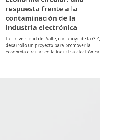
Medio Ambiente
Economía circular: una
respuesta frente a la
contaminación de la
industria electrónica
La Universidad del Valle, con apoyo de la GIZ,
desarrolló un proyecto para promover la
economía circular en la industria electrónica
en Colombia, capacitando a más de 120 actores
de la cadena de valor de los RAEE y
fomentando prácticas de reutilización,
reparación y reciclaje para reducir la
contaminación y fortalecer un modelo
productivo más sostenible.