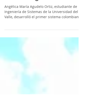
ciberacoso: estudiante crea
sistema pionero en
Colombia para detectar
violencia digital
Angélica María Agudelo Ortiz, estudiante de
Ingeniería de Sistemas de la Universidad del
Valle, desarrolló el primer sistema colombiano
para detectar ciberacoso en Twitter/X usando
Procesamiento de Lenguaje Natural e
inteligencia artificial. Su prototipo identifica
jergas locales, clasifica mensajes agresivos con
alta precisión y busca fortalecer la seguridad y
el respeto en los entornos digitales del país.