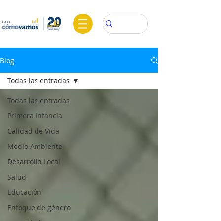
Blog
Todas las entradas
Todas las entradas
Primera Infancia
Calidad de Vida
Medio Ambiente
Desarrollo Local
Salud
Educación
Enfoque de género