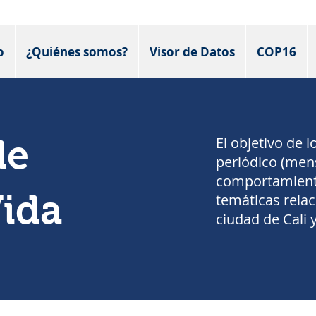
o
¿Quiénes somos?
Visor de Datos
COP16
de
El objetivo de 
periódico (mens
comportamiento
Vida
temáticas relac
ciudad de Cali y