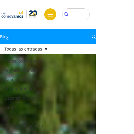
Blog
Todas las entradas
Todas las entradas
Primera Infancia
Calidad de Vida
Medio Ambiente
Desarrollo Local
Salud
Educación
Enfoque de género