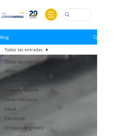
Blog
Todas las entradas
Todas las entradas
Primera Infancia
Calidad de Vida
Medio Ambiente
Desarrollo Local
Salud
Educación
Enfoque de género