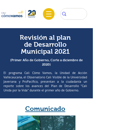
Revisión al plan
de Desarrollo
Municipal 2021
(Primer Año de Gobierno, Corte a diciembre de
2020)
El programa Cali Cómo Vamos, la Unidad de Acción
Vallecaucana, el Observatorio Cali Visible de la Universidad
Javeriana y ProPacífico, presentan a la ciudadanía un
reporte sobre los avances del Plan de Desarrollo "Cali
Unida por la Vida" durante el primer año de Gobierno.
Comunicado