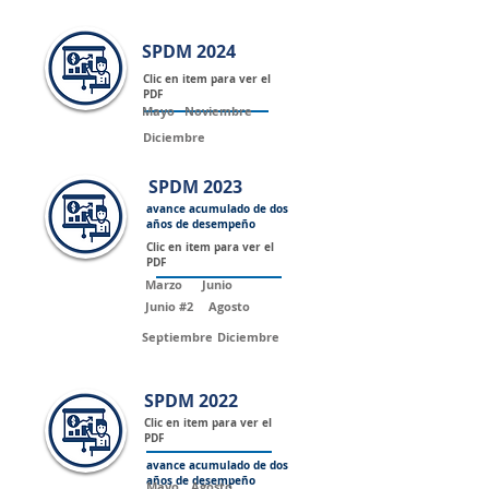
SPDM 2024
Clic en item para ver el
PDF
Mayo
Noviembre
Diciembre
SPDM 2023
avance acumulado de dos
años de desempeño
Clic en item para ver el
PDF
Marzo
Junio
Junio #2
Agosto
Septiembre
Diciembre
SPDM 2022
Clic en item para ver el
PDF
avance acumulado de dos
años de desempeño
Mayo
Agosto