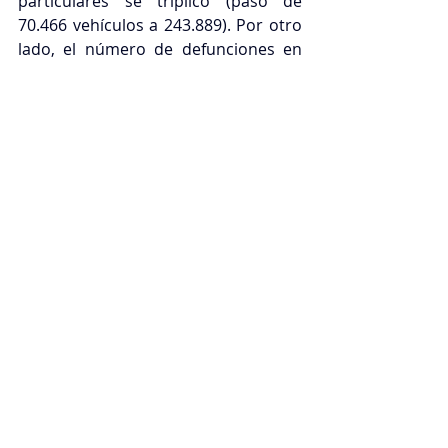
particulares se triplicó (pasó de 
70.466 vehículos a 243.889). Por otro 
lado, el número de defunciones en 
accidentes de tránsito entre 2005 y 
2024 fue similar, reportando 301 y 
299 fallecidos respectivamente, 
alcanzando el mayor número de 
casos en 2009 (398 fallecidos). 
En el 
caso del MIO, el sistema pasó de 
transportar más de 135 millones de 
pasajeros anuales entre 2013 y 
2019, a transportar cerca de 88 
millones de pasajeros en 2024
,
 con 
un mínimo de 49 millones de 
pasajeros transportados en 2021, un 
dato que no se veía desde el 
comienzo de operación del sistema 
en 2009.