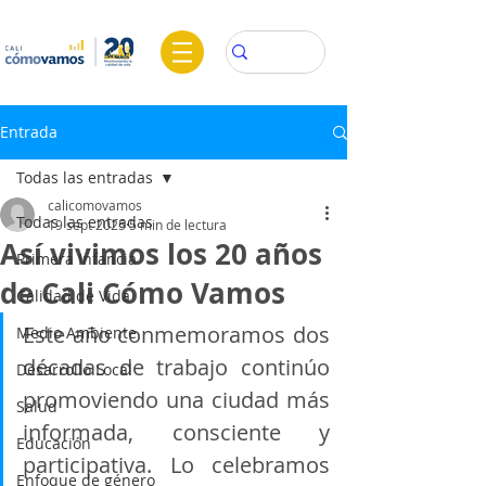
Entrada
Todas las entradas
calicomovamos
Todas las entradas
19 sept 2025
5 min de lectura
Así vivimos los 20 años
Primera Infancia
de Cali Cómo Vamos
Calidad de Vida
Este año conmemoramos dos 
Medio Ambiente
décadas de trabajo continúo 
Desarrollo Local
promoviendo una ciudad más 
Salud
informada, consciente y 
Educación
participativa. Lo celebramos 
Enfoque de género