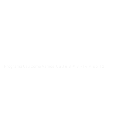
Programa Cali Cómo Vamos.
Calle 8 # 3 -14 Piso 12
Teléfono: 886 1300 Extensiones 122 - 623 - 633
CopyR
Politi
Correo:
contacto@calicomovamos.org.co