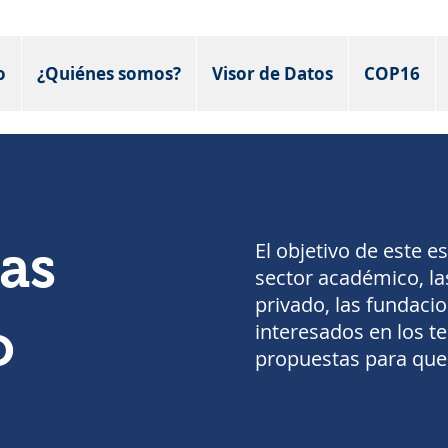
o
¿Quiénes somos?
Visor de Datos
COP16
as
El objetivo de este e
sector académico, la
privado, las fundaci
o
interesados en los 
propuestas para que 