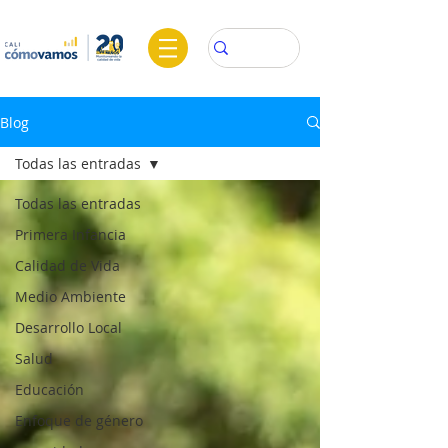
Blog
Todas las entradas
Todas las entradas
Primera Infancia
Calidad de Vida
Medio Ambiente
Desarrollo Local
Salud
Educación
Enfoque de género