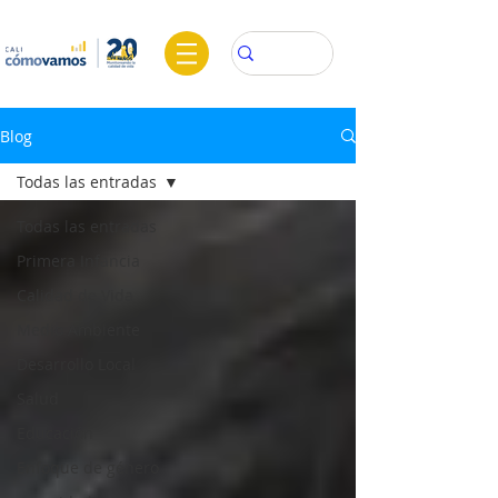
Blog
Todas las entradas
Todas las entradas
Primera Infancia
Calidad de Vida
Medio Ambiente
Desarrollo Local
Salud
Educación
Enfoque de género