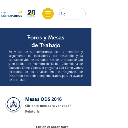
Foros y Mesas
de Trabajo
En virtud de su compromiso con la medición y
seguimiento de indicadores del desarrollo y la
calidad de vida de los habitantes de la ciudad de Cali
y en calidad de miembro de la Red Colombiana de
Ciudades Cómo Vamos, el programa Cali Cómo Vamos
incorpora en su análisis en los Objetivos de
Desarrollo sostenible implementados para el avance
de la ciudad.
Mesas ODS 2016
Clic en el mes para ver el pdf.
Relatoría
Clic en el botón para