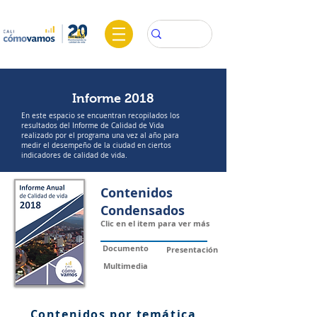
Informe
2018
En este espacio se encuentran recopilados los
resultados del Informe de Calidad de Vida
realizado por el programa una vez al año para
medir el desempeño de la ciudad en ciertos
indicadores de calidad de vida.
Contenidos
Condensados
Clic en el item para ver más
Documento
Presentación
Multimedia
Contenidos por temática